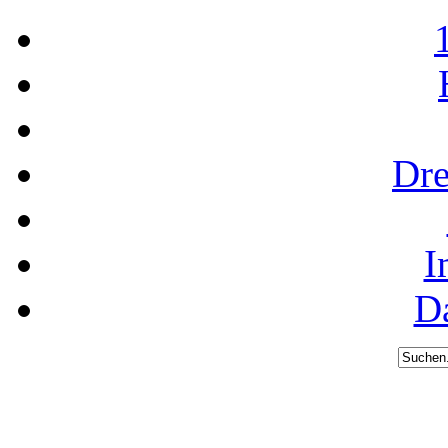
Dre
I
D