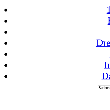
Dre
I
D