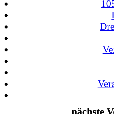
10
Dre
Ve
Ver
nächste V