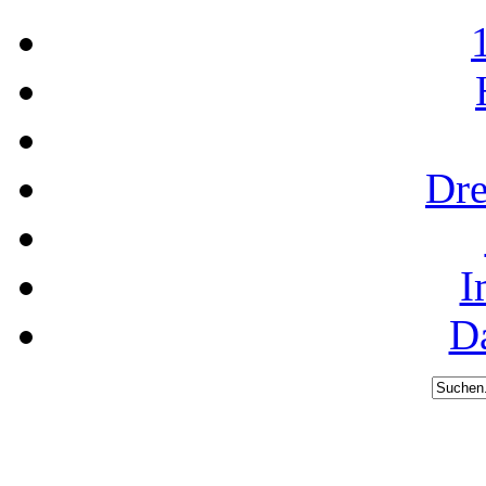
Dre
I
D