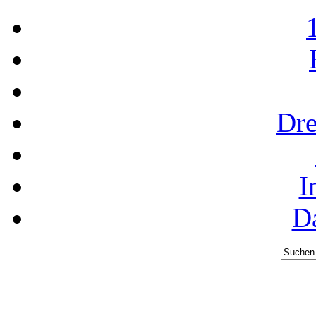
Dre
I
D