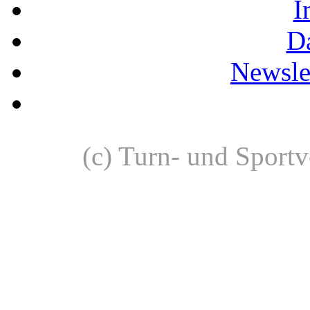
I
D
Newslet
(c) Turn- und Sport