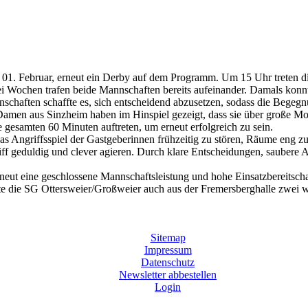
 01. Februar, erneut ein Derby auf dem Programm. Um 15 Uhr treten d
 Wochen trafen beide Mannschaften bereits aufeinander. Damals konnte
schaften schaffte es, sich entscheidend abzusetzen, sodass die Begegnu
amen aus Sinzheim haben im Hinspiel gezeigt, dass sie über große Mor
gesamten 60 Minuten auftreten, um erneut erfolgreich zu sein.
das Angriffsspiel der Gastgeberinnen frühzeitig zu stören, Räume eng z
f geduldig und clever agieren. Durch klare Entscheidungen, saubere A
t eine geschlossene Mannschaftsleistung und hohe Einsatzbereitschaft.
hte die SG Ottersweier/Großweier auch aus der Fremersberghalle zwei
Sitemap
Impressum
Datenschutz
Newsletter abbestellen
Login