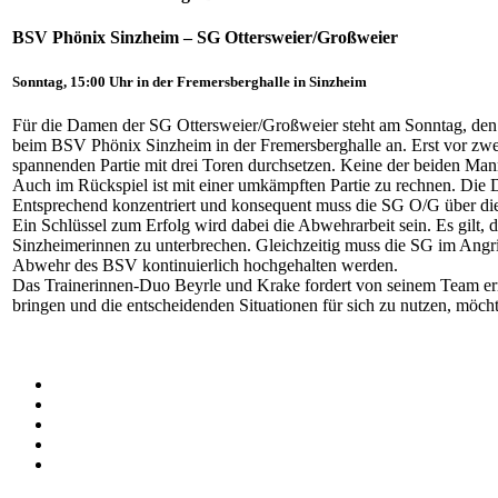
BSV Phönix Sinzheim – SG Ottersweier/Großweier
Sonntag, 15:00 Uhr in der Fremersberghalle in Sinzheim
Für die Damen der SG Ottersweier/Großweier steht am Sonntag, den
beim BSV Phönix Sinzheim in der Fremersberghalle an. Erst vor zwei
spannenden Partie mit drei Toren durchsetzen. Keine der beiden Mann
Auch im Rückspiel ist mit einer umkämpften Partie zu rechnen. Die D
Entsprechend konzentriert und konsequent muss die SG O/G über die 
Ein Schlüssel zum Erfolg wird dabei die Abwehrarbeit sein. Es gilt, 
Sinzheimerinnen zu unterbrechen. Gleichzeitig muss die SG im Angrif
Abwehr des BSV kontinuierlich hochgehalten werden.
Das Trainerinnen-Duo Beyrle und Krake fordert von seinem Team erneu
bringen und die entscheidenden Situationen für sich zu nutzen, möc